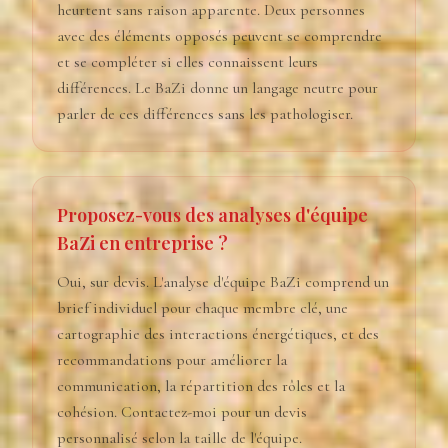
heurtent sans raison apparente. Deux personnes
avec des éléments opposés peuvent se comprendre
et se compléter si elles connaissent leurs
différences. Le BaZi donne un langage neutre pour
parler de ces différences sans les pathologiser.
Proposez-vous des analyses d'équipe
BaZi en entreprise ?
Oui, sur devis. L'analyse d'équipe BaZi comprend un
brief individuel pour chaque membre clé, une
cartographie des interactions énergétiques, et des
recommandations pour améliorer la
communication, la répartition des rôles et la
cohésion. Contactez-moi pour un devis
personnalisé selon la taille de l'équipe.