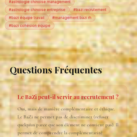
#astrologie chinoise management
#astrologie chinoise entreprise
#bazi recrutement
#bazi équipe travail
#management bazi rh
#bazi cohésion équipe
Questions Fréquentes
Le BaZi peut-il servir au recrutement ?
Oui, mais de manière complémentaire et éthique.
Le BaZi ne permet pas de discriminer (refuser
quelqu'un parce que son élément ne convient pas). Il
permet de comprendre la complémentarité