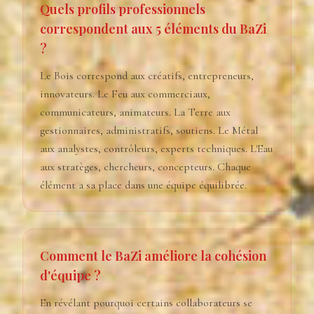
Quels profils professionnels
correspondent aux 5 éléments du BaZi
?
Le Bois correspond aux créatifs, entrepreneurs,
innovateurs. Le Feu aux commerciaux,
communicateurs, animateurs. La Terre aux
gestionnaires, administratifs, soutiens. Le Métal
aux analystes, contrôleurs, experts techniques. L'Eau
aux stratèges, chercheurs, concepteurs. Chaque
élément a sa place dans une équipe équilibrée.
Comment le BaZi améliore la cohésion
d'équipe ?
En révélant pourquoi certains collaborateurs se