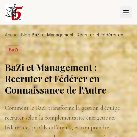
Aller au contenu principal
Accueil
›
Blog
›
BaZi et Management : Recruter et Fédérer en Connaissance de l'Autre
BaZi
BaZi et Management :
Recruter et Fédérer en
Connaissance de l'Autre
Comment le BaZi transforme la gestion d'équipe :
recruter selon la complémentarité énergétique,
fédérer des profils différents, et comprendre