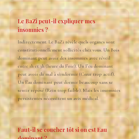
Le BaZi peut-il expliquer mes
insomnies ?
Indirectement. Le BaZi révèle quels organes sont
constitutionnellement sollicités chez vous. Un Bois
dominant peut avoir des insomnies avec réveil
entre 1h et 3h (heure du Foie). Un Feu dominant
peut avoir du mal à s'endormir (Cœur trop actif).
Un Eau dominant peut dormir beaucoup sans se
sentir reposé (Rein trop faible). Mais les insomnies
persistentes nécessitent un avis médical.
Faut-il se coucher tôt si on est Eau
dominant ?