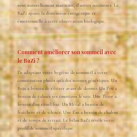
sont naturellement matinaux, d'autres nocturnes. Le
BaZi ajoute la dimension énergétique et
émotionnelle à cette observation biologique.
Comment améliorer son sommeil avec
le BaZi ?
En adaptant votre hygiène de sommeil à votre
constitution plutôt qu'à des normes génériques. Un
Bois a besoin de s'étirer avant de dormir. Un Feu a
besoin de calmer ses émotions le soir. Une Terre a
besoin d'un rituel fixe. Un Métal a besoin de
fraîcheur et de silence. Une Eau a besoin de chaleur
et de temps de retrait. Le bilan BaZi révèle votre
profil de sommeil spécifique.