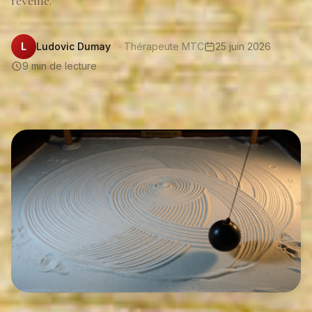
réveille.
L
Ludovic Dumay
· Thérapeute MTC
25 juin 2026
9 min de lecture