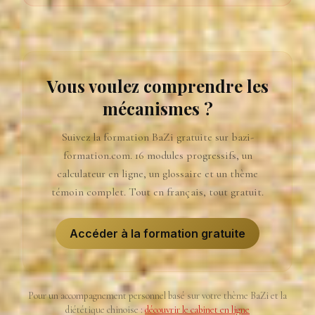
Vous voulez comprendre les
mécanismes ?
Suivez la formation BaZi gratuite sur bazi-
formation.com. 16 modules progressifs, un
calculateur en ligne, un glossaire et un thème
témoin complet. Tout en français, tout gratuit.
Accéder à la formation gratuite
Pour un accompagnement personnel basé sur votre thème BaZi et la
diététique chinoise :
découvrir le cabinet en ligne