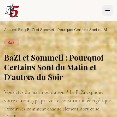
Aller au contenu principal
Accueil
›
Blog
›
BaZi et Sommeil : Pourquoi Certains Sont du Matin et D'autres du Soir
BaZi
BaZi et Sommeil : Pourquoi
Certains Sont du Matin et
D'autres du Soir
Vous êtes du matin ou du soir ? Le BaZi explique
votre chronotype par votre constitution énergétique.
Découvrez comment chaque élément dort et se