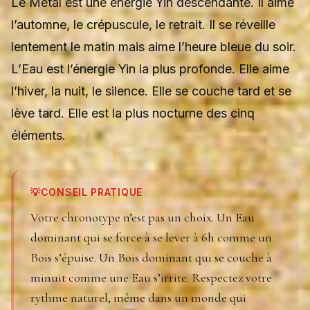
Le Métal est une énergie Yin descendante. Il aime
l’automne, le crépuscule, le retrait. Il se réveille
lentement le matin mais aime l’heure bleue du soir.
L’Eau est l’énergie Yin la plus profonde. Elle aime
l’hiver, la nuit, le silence. Elle se couche tard et se
lève tard. Elle est la plus nocturne des cinq
éléments.
💡
CONSEIL PRATIQUE
Votre chronotype n’est pas un choix. Un Eau
dominant qui se force à se lever à 6h comme un
Bois s’épuise. Un Bois dominant qui se couche à
minuit comme une Eau s’irrite. Respectez votre
rythme naturel, même dans un monde qui