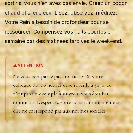
sortir si vous n’en avez pas envie. Créez un cocon
chaud et silencieux. Lisez, observez, méditez.
Votre Rein a besoin de profondeur pour se
ressourcer. Compensez vos nuits courtes en
semaine par des matinées tardives le week-end.
⚠️
ATTENTION
Ne vous comparez pas aux autres. Si votre
collègue dort 6 heures et se réveille à 5h30, ce
n’est pas un exemple à suivre si vous êtes Eau
dominant. Respectez votre constitution, même si
elle ne correspond pas aux normes sociales.