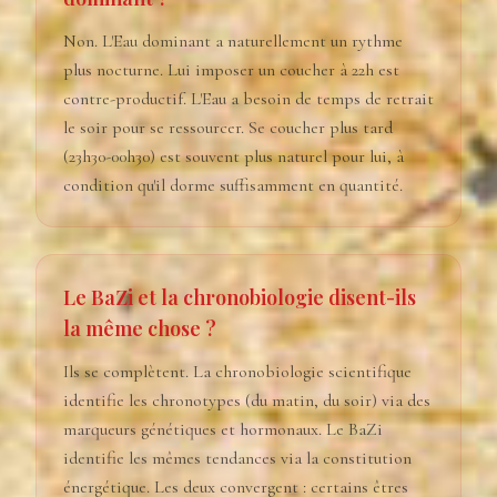
Non. L'Eau dominant a naturellement un rythme
plus nocturne. Lui imposer un coucher à 22h est
contre-productif. L'Eau a besoin de temps de retrait
le soir pour se ressourcer. Se coucher plus tard
(23h30-00h30) est souvent plus naturel pour lui, à
condition qu'il dorme suffisamment en quantité.
Le BaZi et la chronobiologie disent-ils
la même chose ?
Ils se complètent. La chronobiologie scientifique
identifie les chronotypes (du matin, du soir) via des
marqueurs génétiques et hormonaux. Le BaZi
identifie les mêmes tendances via la constitution
énergétique. Les deux convergent : certains êtres