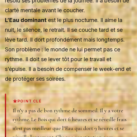
résolu ses problèmes de la journée. Il a besoin de
clarté mentale avant le coucher.
L’Eau dominant
est le plus nocturne. Il aime la
nuit, le silence, le retrait. Il se couche tard et se
lève tard. Il dort profondément mais longtemps.
Son problème : le monde ne lui permet pas ce
rythme. Il doit se lever tôt pour le travail et
s’épuise. Il a besoin de compenser le week-end et
de protéger ses soirées.
POINT CLÉ
Il n’y a pas de bon rythme de sommeil. Il y a votre
rythme. Le Bois qui dort 6 heures et se réveille frais
n’est pas meilleur que l’Eau qui dort 9 heures et se