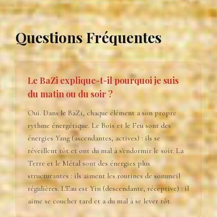
Questions Fréquentes
Le BaZi explique-t-il pourquoi je suis
du matin ou du soir ?
Oui. Dans le BaZi, chaque élément a son propre
rythme énergétique. Le Bois et le Feu sont des
énergies Yang (ascendantes, actives) : ils se
réveillent tôt et ont du mal à s'endormir le soir. La
Terre et le Métal sont des énergies plus
structurantes : ils aiment les routines de sommeil
régulières. L'Eau est Yin (descendante, réceptive) : il
aime se coucher tard et a du mal à se lever tôt.