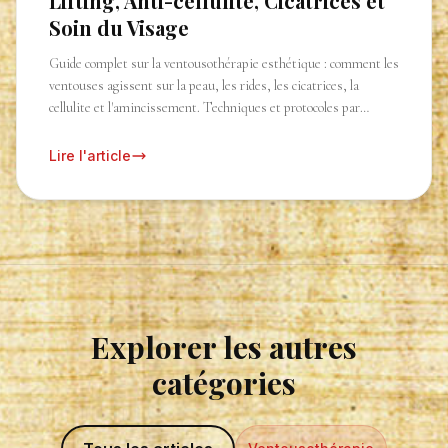
Lifting, Anti-cellulite, Cicatrices et
Soin du Visage
Guide complet sur la ventousothérapie esthétique : comment les
ventouses agissent sur la peau, les rides, les cicatrices, la
cellulite et l'amincissement. Techniques et protocoles par
Ludovic Dumay.
Lire l'article
Explorer les autres
catégories