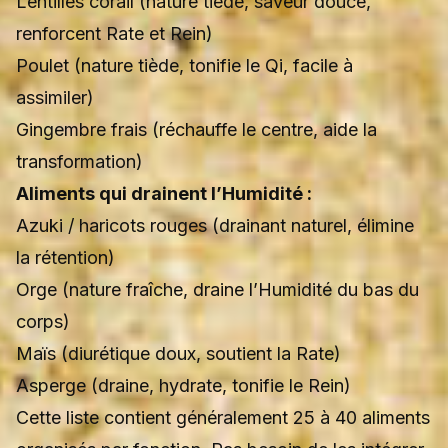
Lentilles corail (nature tiède, saveur douce,
renforcent Rate et Rein)
Poulet (nature tiède, tonifie le Qi, facile à
assimiler)
Gingembre frais (réchauffe le centre, aide la
transformation)
Aliments qui drainent l’Humidité :
Azuki / haricots rouges (drainant naturel, élimine
la rétention)
Orge (nature fraîche, draine l’Humidité du bas du
corps)
Maïs (diurétique doux, soutient la Rate)
Asperge (draine, hydrate, tonifie le Rein)
Cette liste contient généralement 25 à 40 aliments