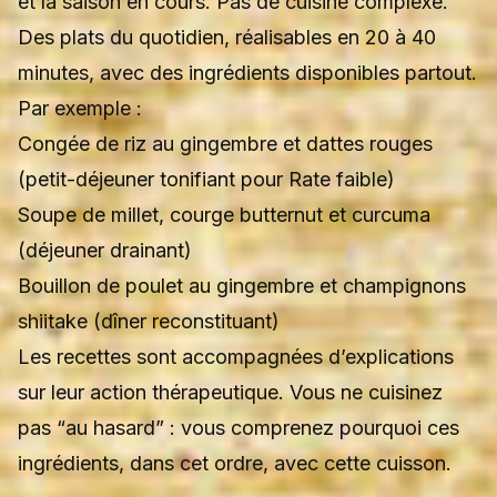
et la saison en cours. Pas de cuisine complexe.
Des plats du quotidien, réalisables en 20 à 40
minutes, avec des ingrédients disponibles partout.
Par exemple :
Congée de riz au gingembre et dattes rouges
(petit-déjeuner tonifiant pour Rate faible)
Soupe de millet, courge butternut et curcuma
(déjeuner drainant)
Bouillon de poulet au gingembre et champignons
shiitake (dîner reconstituant)
Les recettes sont accompagnées d’explications
sur leur action thérapeutique. Vous ne cuisinez
pas “au hasard” : vous comprenez pourquoi ces
ingrédients, dans cet ordre, avec cette cuisson.