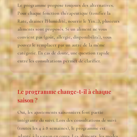
Le programme propose toujours des alternatives.
Pour chaque fonction thérapeutique (tonifier la
Rate, drainer l'Humidité, nourrir le Yin...), plusieurs
aliments sont proposés. Si un aliment ne vous
convient pas (goût, allergie, disponibilité), vous
pouvez le remplacer par un autre de la même
catégorie. En cas de doute, une question rapide
entre les consultations permet de clarifier.
Le programme change-t-il à chaque
saison ?
Oui, les ajustements saisonniers font partie
intégrante du suivi. Lors des consultations de suivi
(toutes les 4 à 8 semaines), le programme est
adapté à la saison en cours. Les aliments, les modes