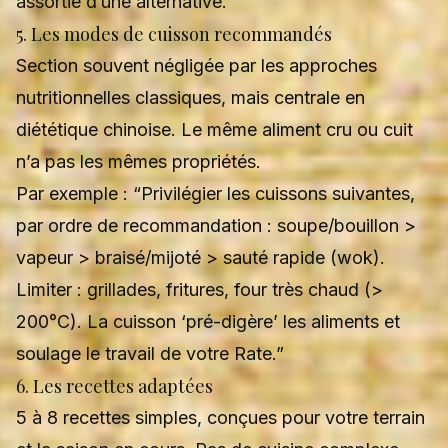
assortie d’une alternative.
5. Les modes de cuisson recommandés
Section souvent négligée par les approches
nutritionnelles classiques, mais centrale en
diététique chinoise. Le même aliment cru ou cuit
n’a pas les mêmes propriétés.
Par exemple : “Privilégier les cuissons suivantes,
par ordre de recommandation : soupe/bouillon >
vapeur > braisé/mijoté > sauté rapide (wok).
Limiter : grillades, fritures, four très chaud (>
200°C). La cuisson ‘pré-digère’ les aliments et
soulage le travail de votre Rate.”
6. Les recettes adaptées
5 à 8 recettes simples, conçues pour votre terrain