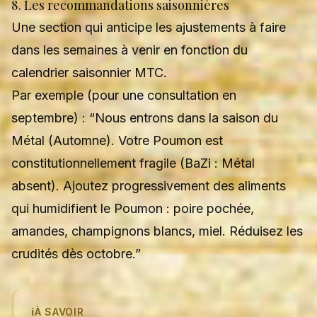
8. Les recommandations saisonnières
Une section qui anticipe les ajustements à faire
dans les semaines à venir en fonction du
calendrier saisonnier MTC.
Par exemple (pour une consultation en
septembre) : “Nous entrons dans la saison du
Métal (Automne). Votre Poumon est
constitutionnellement fragile (BaZi : Métal
absent). Ajoutez progressivement des aliments
qui humidifient le Poumon : poire pochée,
amandes, champignons blancs, miel. Réduisez les
crudités dès octobre.”
ℹ️
À SAVOIR