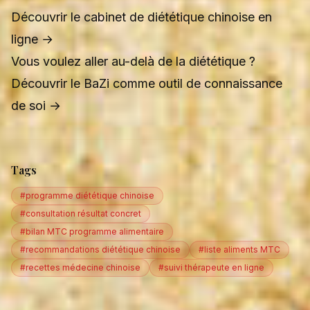
Découvrir le cabinet de diététique chinoise en
ligne →
Vous voulez aller au-delà de la diététique ?
Découvrir le BaZi comme outil de connaissance
de soi →
Tags
#programme diététique chinoise
#consultation résultat concret
#bilan MTC programme alimentaire
#recommandations diététique chinoise
#liste aliments MTC
#recettes médecine chinoise
#suivi thérapeute en ligne