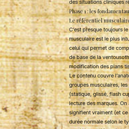
des situations cliniques ré
Phase 1 : les fondamentau
Le référentiel musculair
C’est presque toujours le 
musculaire est le plus intu
celui qui permet de com
de base de la ventousoth
modification des plans ti
Le contenu couvre l’anat
groupes musculaires, les
(statique, glissé, flash c
lecture des marques. On
signifient vraiment (et ce 
durée normale selon le ty