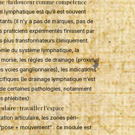
que : la douceur comme compétence
l lymphatique est qu’il est souvent
tants (il n’y a pas de marques, pas de
es praticiens expérimentés finissent par
es plus transformateurs cliniquement.
omie du système lymphatique, la
 morse, les règles de drainage (proximal
s voies ganglionnaires), les indications
cifiques (le drainage lymphatique n’est
 de certaines pathologies, notamment
es phlébites).
ulaire : travailler l’espace
tion articulaire, les zones péri-
ue “pose + mouvement” : ce module est