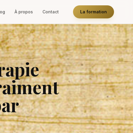
log
À propos
Contact
La formation
rapie
raiment
par