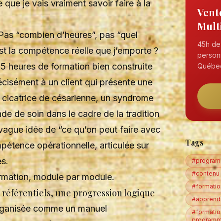
 que je vais vraiment savoir faire à la
Vent
Mult
 Pas “combien d’heures”, pas “quel
45h de 
 est la compétence réelle que j’emporte ?
person
45 heures de formation bien construite
Québe
écisément à un client qui présente une
 cicatrice de césarienne, un syndrome
e de soin dans le cadre de la tradition
 vague idée de “ce qu’on peut faire avec
Tags
étence opérationnelle, articulée sur
s.
#program
#contenu 
ormation, module par module.
#formatio
1 référentiels, une progression logique
#apprend
organisée comme un manuel
#formatio
program