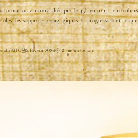
a formation ventousothérapie de 45h en cours particuliers
otocoles, les supports pédagogiques, la progression et ce que
apeute MTC
3 février 2026
10 min de lecture