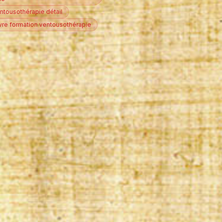
ntousothérapie détail
re formation ventousothérapie