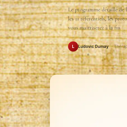
Le programme détaillé de l
les 11 référentiels, les pr
vous maîtriserez à la fin.
L
Ludovic Dumay
· Thér