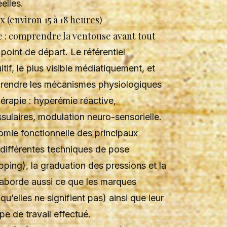
elles.
x (environ 15 à 18 heures)
e : comprendre la ventouse avant tout
point de départ. Le référentiel
itif, le plus visible médiatiquement, et
prendre les mécanismes physiologiques
érapie : hyperémie réactive,
ssulaires, modulation neuro-sensorielle.
omie fonctionnelle des principaux
 différentes techniques de pose
upping), la graduation des pressions et la
 aborde aussi ce que les marques
qu’elles ne signifient pas) ainsi que leur
pe de travail effectué.