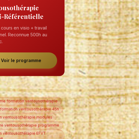
ousothérapie
i-Référentielle
cours en visio + travail
nel. Reconnue 500h au
c.
Voir le programme
me formation ventousothérapie
formation ventousothérapie 45h
n ventousothérapie modules
re ventousothérapie programme
n ventousothérapie EFVT
me