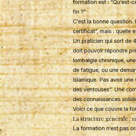
formation est : “Qu’est-ce
fin ?”
C’est la bonne question.
certificat”, mais : quelle
Un praticien qui sort de 
doit pouvoir répondre pr
lombalgie chronique, une
de fatigue, ou une demand
islamique. Pas avoir une
des ventouses”. Une comp
des connaissances solide
Voici ce que couvre la f
La structure générale : 1
La formation n’est pas 