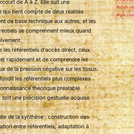
court de A à Z. Elle suit une
#cours ve
qui tient compte de deux réalités :
#que couv
ent de base technique aux autres, et les
érentiels se comprennent mieux quand
sivement.
les référentiels d’accès direct, ceux
uer rapidement et de comprendre les
de la pression négative sur les tissus.
ndit les référentiels plus complexes
onnaissance théorique préalable
 soit une précision gestuelle acquise
lle de la synthèse : construction des
ation entre référentiels, adaptation à