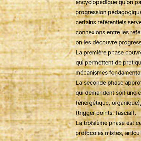
encyclopédique qu’on par
progression pédagogique 
certains référentiels serv
connexions entre les réf
on les découvre progres
La première phase couvre 
qui permettent de pratiq
mécanismes fondamentaux 
La seconde phase approfo
qui demandent soit une c
(énergétique, organique),
(trigger points, fascial).
La troisième phase est ce
protocoles mixtes, articul