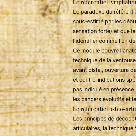
Le référentiel lymphati
Le paradoxe du référentie
sous-estimé par les débu
sensation forte) et que l
l’identifier comme l’un d
Ce module couvre l’anat
technique de la ventouse
avant distal, ouverture de
et contre-indications spé
pas indiqué en présence
les cancers évolutifs et l
Le référentiel ostéo-artic
Les principes de décoapta
articulaires, la techniq