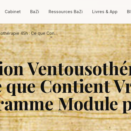
Cabinet
BaZi
Ressources BaZi
Livres & App
B
Formation Ventousothérapie 45h : Ce que Contient Vraiment le Programme Module par Module
ion Ventousothé
e que Contient V
gramme Module 