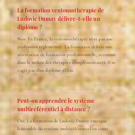
La formation ventousothérapie de
Ludovic Dumay délivre-t-elle un
diplôme ?
Non. En France, la ventousothérapie n'est pas une
profession réglementée. La formation délivre une
attestation de formation professionnelle, reconnue
dans le milieu des thérapies complémentaires. Il ne
s'agit pas d'un diplôme d'État.
Peut-on apprendre le système
multiréférentiel à distance ?
Oui. La formation de Ludovic Dumay enseigne
l'ensemble du système multiréférentiel en cours