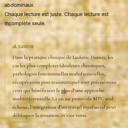
abdominaux.
Chaque lecture est juste. Chaque lecture est
incomplète seule.
ℹ️
À SAVOIR
Dans la pratique clinique de Ludovic Dumay, les
cas les plus complexes (douleurs chroniques,
pathologies fonctionnelles multifactorielles,
récupération post-traumatique) sont précisément
ceux qui bénéficient le plus d’une approche
multiréférentielle. Là où un protocole MTC seul
échoue, l’intégration d’un travail myofascial peut
débloquer la situation, et vice versa.