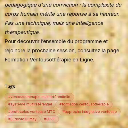
pédagogique d’une conviction : la complexité du
corps humain mérite une réponse à sa hauteur.
Pas une technique, mais une intelligence
thérapeutique.
Pour découvrir l’ensemble du programme et
rejoindre la prochaine session, consultez la page
Formation Ventousothérapie en Ligne
.
Tags
#ventousothérapie multiréférentielle
#système multiréférentiel
#formation ventousothérapie
#protocoles ventouse MTC
#approche intégrative ventouse
#Ludovic Dumay
#EFVT