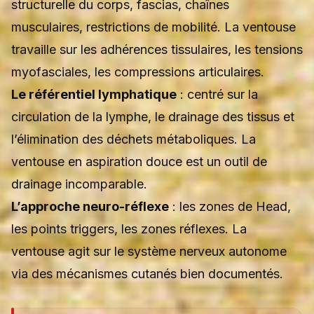
structurelle du corps, fascias, chaînes
musculaires, restrictions de mobilité. La ventouse
travaille sur les adhérences tissulaires, les tensions
myofasciales, les compressions articulaires.
Le référentiel lymphatique
: centré sur la
circulation de la lymphe, le drainage des tissus et
l’élimination des déchets métaboliques. La
ventouse en aspiration douce est un outil de
drainage incomparable.
L’approche neuro-réflexe
: les zones de Head,
les points triggers, les zones réflexes. La
ventouse agit sur le système nerveux autonome
via des mécanismes cutanés bien documentés.