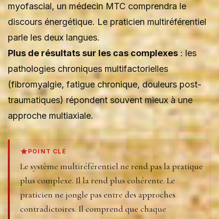
myofascial, un médecin MTC comprendra le
discours énergétique. Le praticien multiréférentiel
parle les deux langues.
Plus de résultats sur les cas complexes
: les
pathologies chroniques multifactorielles
(fibromyalgie, fatigue chronique, douleurs post-
traumatiques) répondent souvent mieux à une
approche multiaxiale.
POINT CLÉ
Le système multiréférentiel ne rend pas la pratique
plus complexe. Il la rend plus cohérente. Le
praticien ne jongle pas entre des approches
contradictoires. Il comprend que chaque