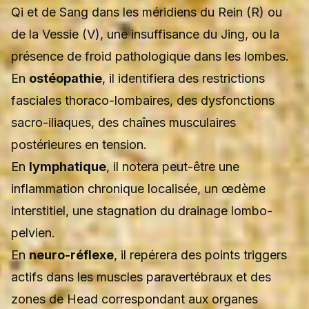
Qi et de Sang dans les méridiens du Rein (R) ou
de la Vessie (V), une insuffisance du Jing, ou la
présence de froid pathologique dans les lombes.
En
ostéopathie
, il identifiera des restrictions
fasciales thoraco-lombaires, des dysfonctions
sacro-iliaques, des chaînes musculaires
postérieures en tension.
En
lymphatique
, il notera peut-être une
inflammation chronique localisée, un œdème
interstitiel, une stagnation du drainage lombo-
pelvien.
En
neuro-réflexe
, il repérera des points triggers
actifs dans les muscles paravertébraux et des
zones de Head correspondant aux organes