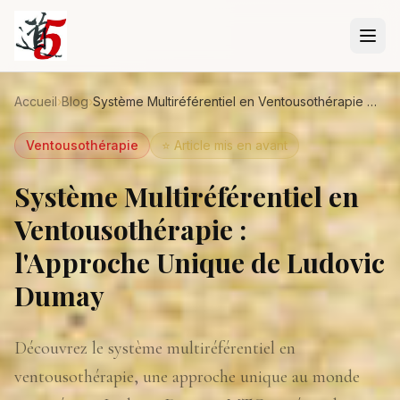
Aller au contenu principal
Accueil
›
Blog
›
Système Multiréférentiel en Ventousothérapie : l'Approche Unique de Ludovic Dumay
Ventousothérapie
⭐ Article mis en avant
Système Multiréférentiel en
Ventousothérapie :
l'Approche Unique de Ludovic
Dumay
Découvrez le système multiréférentiel en
ventousothérapie, une approche unique au monde