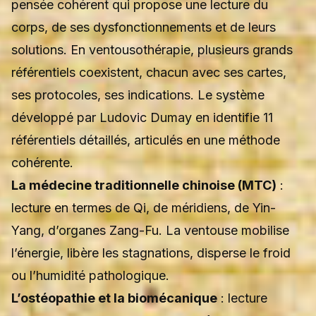
pensée cohérent qui propose une lecture du
corps, de ses dysfonctionnements et de leurs
solutions. En ventousothérapie, plusieurs grands
référentiels coexistent, chacun avec ses cartes,
ses protocoles, ses indications. Le système
développé par Ludovic Dumay en identifie
11
référentiels détaillés
, articulés en une méthode
cohérente.
La médecine traditionnelle chinoise (MTC)
:
lecture en termes de Qi, de méridiens, de Yin-
Yang, d’organes Zang-Fu. La ventouse mobilise
l’énergie, libère les stagnations, disperse le froid
ou l’humidité pathologique.
L’ostéopathie et la biomécanique
: lecture