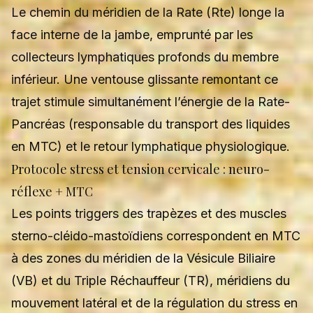
Le chemin du méridien de la Rate (Rte) longe la
face interne de la jambe, emprunté par les
collecteurs lymphatiques profonds du membre
inférieur. Une ventouse glissante remontant ce
trajet stimule simultanément l’énergie de la Rate-
Pancréas (responsable du transport des liquides
en MTC) et le retour lymphatique physiologique.
Protocole stress et tension cervicale : neuro-
réflexe + MTC
Les points triggers des trapèzes et des muscles
sterno-cléido-mastoïdiens correspondent en MTC
à des zones du méridien de la Vésicule Biliaire
(VB) et du Triple Réchauffeur (TR), méridiens du
mouvement latéral et de la régulation du stress en