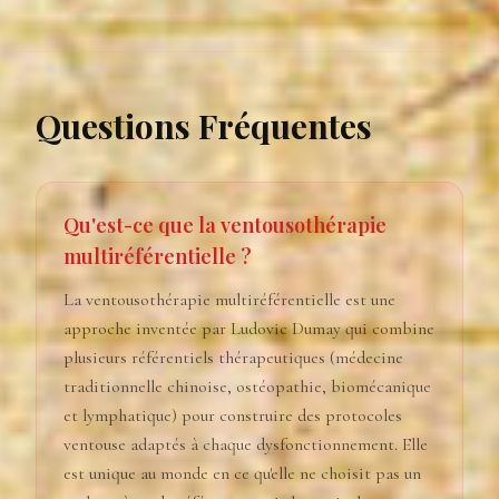
Questions Fréquentes
Qu'est-ce que la ventousothérapie
multiréférentielle ?
La ventousothérapie multiréférentielle est une
approche inventée par Ludovic Dumay qui combine
plusieurs référentiels thérapeutiques (médecine
traditionnelle chinoise, ostéopathie, biomécanique
et lymphatique) pour construire des protocoles
ventouse adaptés à chaque dysfonctionnement. Elle
est unique au monde en ce qu'elle ne choisit pas un