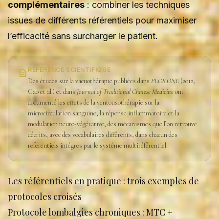
complémentaires
: combiner les techniques
issues de différents référentiels pour maximiser
l’efficacité sans surcharger le patient.
RÉFÉRENCE SCIENTIFIQUE
Des études sur la vacuothérapie publiées dans
PLOS ONE
(2012,
Cao et al.) et dans
Journal of Traditional Chinese Medicine
ont
documenté les effets de la ventousothérapie sur la
microcirculation sanguine, la réponse inflammatoire et la
modulation neuro-végétative, des mécanismes que l’on retrouve
décrits, avec des vocabulaires différents, dans chacun des
référentiels intégrés par le système multiréférentiel.
Les référentiels en pratique : trois exemples de
protocoles croisés
Protocole lombalgies chroniques : MTC +