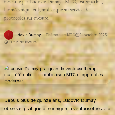
inventée par Ludovic Dumay : MTC, ostéopathie,
biomécanique et lymphatique au service de
protocoles sur-mesure.
L
Ludovic Dumay
· Thérapeute MTC
21 octobre 2025
10 min de lecture
Depuis plus de quinze ans, Ludovic Dumay
observe, pratique et enseigne la ventousothérapie