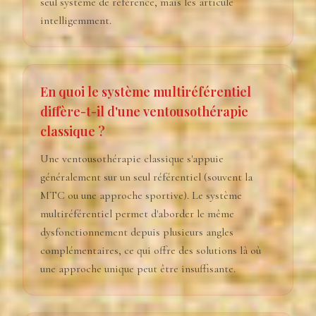
seul système de référence, mais les articule
intelligemment.
En quoi le système multiréférentiel
diffère-t-il d'une ventousothérapie
classique ?
Une ventousothérapie classique s'appuie
généralement sur un seul référentiel (souvent la
MTC ou une approche sportive). Le système
multiréférentiel permet d'aborder le même
dysfonctionnement depuis plusieurs angles
complémentaires, ce qui offre des solutions là où
une approche unique peut être insuffisante.