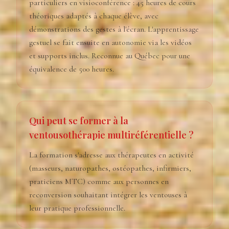
particuliers en visioconférence : 45 heures de cours
théoriques adaptés à chaque élève, avec
démonstrations des gestes à l'écran. L'apprentissage
gestuel se fait ensuite en autonomie via les vidéos
et supports inclus. Reconnue au Québec pour une
équivalence de 500 heures.
Qui peut se former à la
ventousothérapie multiréférentielle ?
La formation s'adresse aux thérapeutes en activité
(masseurs, naturopathes, ostéopathes, infirmiers,
praticiens MTC) comme aux personnes en
reconversion souhaitant intégrer les ventouses à
leur pratique professionnelle.