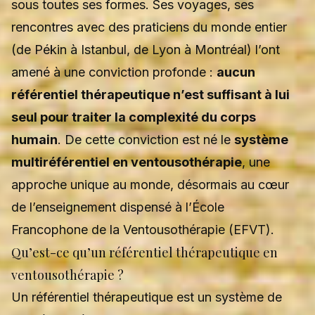
sous toutes ses formes. Ses voyages, ses
rencontres avec des praticiens du monde entier
(de Pékin à Istanbul, de Lyon à Montréal) l’ont
amené à une conviction profonde :
aucun
référentiel thérapeutique n’est suffisant à lui
seul pour traiter la complexité du corps
humain
. De cette conviction est né le
système
multiréférentiel en ventousothérapie
, une
approche unique au monde, désormais au cœur
de l’enseignement dispensé à l’École
Francophone de la Ventousothérapie (EFVT).
Qu’est-ce qu’un référentiel thérapeutique en
ventousothérapie ?
Un référentiel thérapeutique est un système de