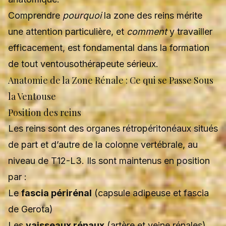
Comprendre
pourquoi
la zone des reins mérite
une attention particulière, et
comment
y travailler
efficacement, est fondamental dans la formation
de tout ventousothérapeute sérieux.
Anatomie de la Zone Rénale : Ce qui se Passe Sous
la Ventouse
Position des reins
Les reins sont des organes rétropéritonéaux situés
de part et d’autre de la colonne vertébrale, au
niveau de T12-L3. Ils sont maintenus en position
par :
Le
fascia périrénal
(capsule adipeuse et fascia
de Gerota)
Les
vaisseaux rénaux
(artère et veine rénales)