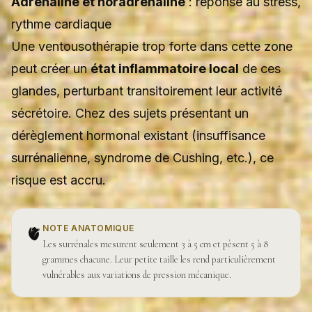
Adrénaline et noradrénaline
: réponse au stress,
rythme cardiaque
Une ventousothérapie trop forte dans cette zone
peut créer un
état inflammatoire local
de ces
glandes, perturbant transitoirement leur activité
sécrétoire. Chez des sujets présentant un
dérèglement hormonal existant (insuffisance
surrénalienne, syndrome de Cushing, etc.), ce
risque est accru.
NOTE ANATOMIQUE
🫀
Les surrénales mesurent seulement 3 à 5 cm et pèsent 5 à 8
grammes chacune. Leur petite taille les rend particulièrement
vulnérables aux variations de pression mécanique.