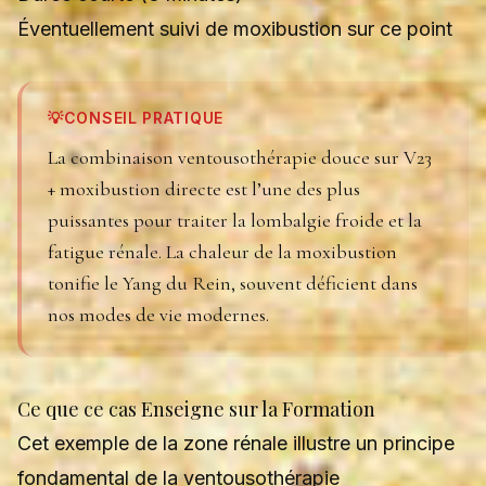
Éventuellement suivi de moxibustion sur ce point
💡
CONSEIL PRATIQUE
La combinaison ventousothérapie douce sur V23
+ moxibustion directe est l’une des plus
puissantes pour traiter la lombalgie froide et la
fatigue rénale. La chaleur de la moxibustion
tonifie le Yang du Rein, souvent déficient dans
nos modes de vie modernes.
Ce que ce cas Enseigne sur la Formation
Cet exemple de la zone rénale illustre un principe
fondamental de la ventousothérapie