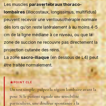
Les muscles
paravertébraux thoraco-
lombaires
(iliocostaux, longissimus, multifidus)
peuvent recevoir une ventousothérapie normale
dès lors qu’on reste latéralement à au moins 4-5
cm de la ligne médiane à ce niveau, ou que la
zone de succion ne recouvre pas directement la
projection cutanée des reins.
La zone
sacro-iliaque
(en dessous de L4) peut
être traitée normalement.
POINT CLÉ
Un test simple : palpez la région lombaire avant la
pose. Si le patient signale une sensibilité
particulière, une douleur spontanée à la