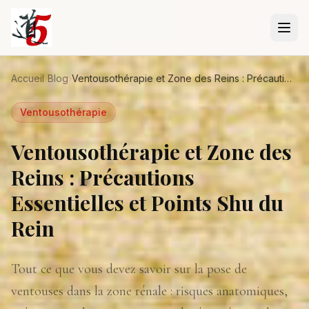
Aller au contenu principal
Accueil
›
Blog
›
Ventousothérapie et Zone des Reins : Précautions Essentielles et Points Shu du Rein
Ventousothérapie
Ventousothérapie et Zone des
Reins : Précautions
Essentielles et Points Shu du
Rein
Tout ce que vous devez savoir sur la pose de
ventouses dans la zone rénale : risques anatomiques,