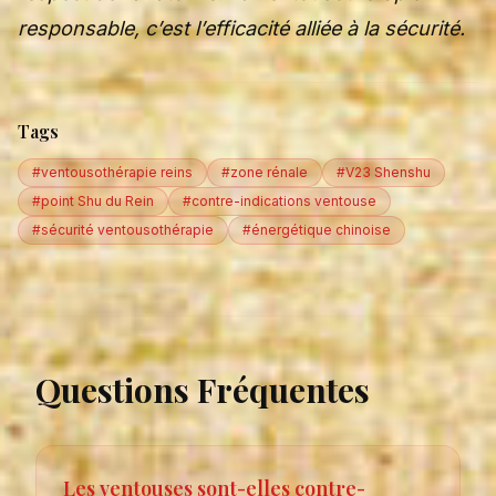
responsable, c’est l’efficacité alliée à la sécurité.
Tags
#ventousothérapie reins
#zone rénale
#V23 Shenshu
#point Shu du Rein
#contre-indications ventouse
#sécurité ventousothérapie
#énergétique chinoise
Questions Fréquentes
Les ventouses sont-elles contre-