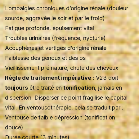
Lombalgies chroniques d’origine rénale (douleur
sourde, aggravée le soir et par le froid)
Fatigue profonde, épuisement vital
Troubles urinaires (fréquence, nycturie)
Acouphènes et vertiges d’origine rénale
Faiblesse des genoux et des os
Vieillissement prématuré, chute des cheveux
Règle de traitement impérative
: V23 doit
toujours
être traité en
tonification
, jamais en
dispersion. Disperser ce point fragilise le capital
vital. En ventousothérapie, cela se traduit par :
Ventouse de faible dépression (tonification
douce)
Durée courte (3 minutes)