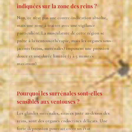
indiquées sur la zone des reins ?
Non, ce n'est pas une contre-indication absolue,
mais une zone à traiter avec une vigilance
particulière. La musculature de cette région se
prête à la ventousothérapie, mais les organes sous-
jacents (reins, surrénales) imposent une pression
douce et une durée limitée (3 à 5 minutes
maximum).
Pourquoi les surrénales sont-elles
sensibles aux ventouses ?
Les glandes surrénales, situées juste au-dessus des
reins, sont des organes endocrines délicats. Une
forte dépression pourrait créer un état