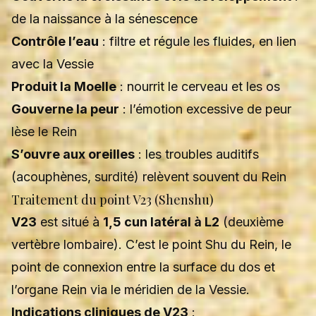
de la naissance à la sénescence
Contrôle l’eau
: filtre et régule les fluides, en lien
avec la Vessie
Produit la Moelle
: nourrit le cerveau et les os
Gouverne la peur
: l’émotion excessive de peur
lèse le Rein
S’ouvre aux oreilles
: les troubles auditifs
(acouphènes, surdité) relèvent souvent du Rein
Traitement du point V23 (Shenshu)
V23
est situé à
1,5 cun latéral à L2
(deuxième
vertèbre lombaire). C’est le point Shu du Rein, le
point de connexion entre la surface du dos et
l’organe Rein via le méridien de la Vessie.
Indications cliniques de V23
: