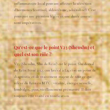
inflammatoire local pouvant affecter la sécrétion
d'hormones (cortisol, aldostérone, adrénaline). C'est
pourquoi une pression légère et une durée courte
sont impératives.
Qu'est-ce que le point V23 (Shenshu) et
quel est son rôle ?
V23 (Shenshu, 'Shu du Rein') est le point Shu dorsal
du Rein. Situé à 1,5 cun latéral à L2, c'est un point de
diagnostic et de traitement majeur de tout ce qui
relève du Rein en MTC : vitalité, énergie sexuelle,
lombalgie, peur, vieillissement prématuré. Il doit
toujours être traité en tonification.