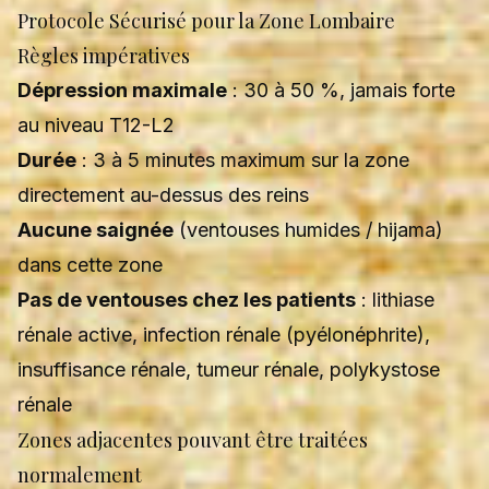
Protocole Sécurisé pour la Zone Lombaire
Règles impératives
Dépression maximale
: 30 à 50 %, jamais forte
au niveau T12-L2
Durée
: 3 à 5 minutes maximum sur la zone
directement au-dessus des reins
Aucune saignée
(ventouses humides / hijama)
dans cette zone
Pas de ventouses chez les patients
: lithiase
rénale active, infection rénale (pyélonéphrite),
insuffisance rénale, tumeur rénale, polykystose
rénale
Zones adjacentes pouvant être traitées
normalement