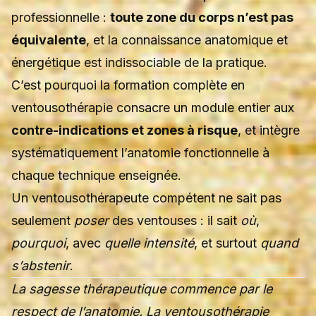
professionnelle :
toute zone du corps n’est pas
équivalente
, et la connaissance anatomique et
énergétique est indissociable de la pratique.
C’est pourquoi la
formation complète en
ventousothérapie
consacre un module entier aux
contre-indications et zones à risque
, et intègre
systématiquement l’anatomie fonctionnelle à
chaque technique enseignée.
Un ventousothérapeute compétent ne sait pas
seulement
poser
des ventouses : il sait
où
,
pourquoi
, avec
quelle intensité
, et surtout
quand
s’abstenir
.
La sagesse thérapeutique commence par le
respect de l’anatomie. La ventousothérapie