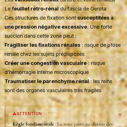
Le
feuillet rétro-rénal
du fascia de Gerota
Ces structures de fixation sont
susceptibles à
une pression négative excessive
. Une forte
succion dans cette zone peut :
Fragiliser les fixations rénales
: risque de ptose
rénale chez les sujets prédisposés
Créer une congestion vasculaire
: risque
d’hémorragie interne microscopique
Traumatiser le parenchyme rénal
: les reins
sont des organes vasculaires très fragiles
⚠️
ATTENTION
Règle fondamentale
: La zone juste au-dessus des